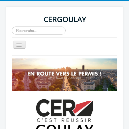
CERGOULAY
Rechercher
Basculer
la
navigation
Home
About
Author Login