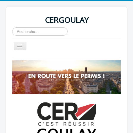
CERGOULAY
Rechercher
Basculer
la
navigation
Home
About
Author Login