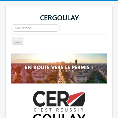
CERGOULAY
Rechercher
Basculer
la
navigation
Home
About
Author Login