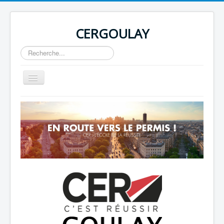
CERGOULAY
Rechercher
Basculer
la
navigation
Home
About
Author Login