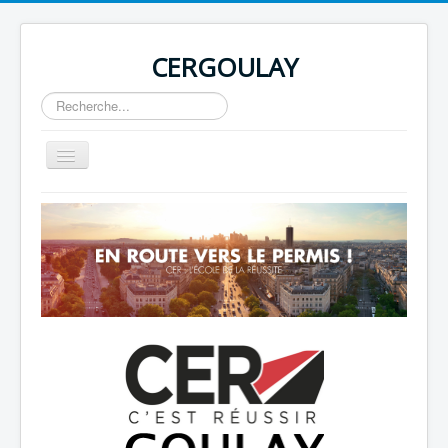
CERGOULAY
Rechercher
Basculer
la
navigation
Home
About
Author Login