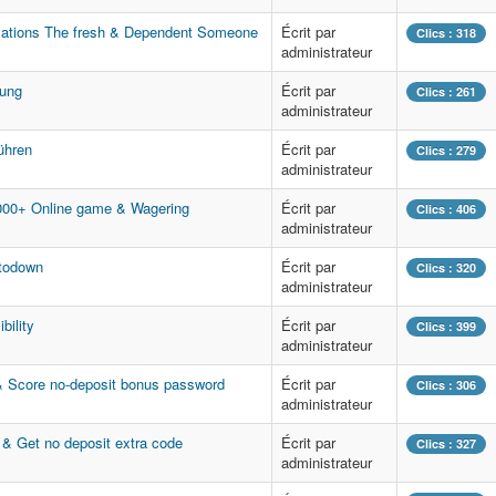
ulations The fresh & Dependent Someone
Écrit par
Clics : 318
administrateur
lung
Écrit par
Clics : 261
administrateur
ühren
Écrit par
Clics : 279
administrateur
,000+ Online game & Wagering
Écrit par
Clics : 406
administrateur
ptodown
Écrit par
Clics : 320
administrateur
bility
Écrit par
Clics : 399
administrateur
& Score no-deposit bonus password
Écrit par
Clics : 306
administrateur
 & Get no deposit extra code
Écrit par
Clics : 327
administrateur