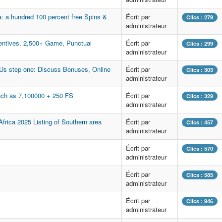
: a hundred 100 percent free Spins &
Écrit par
Clics : 279
administrateur
entives, 2,500+ Game, Punctual
Écrit par
Clics : 299
administrateur
 Us step one: Discuss Bonuses, Online
Écrit par
Clics : 303
administrateur
uch as 7,100000 + 250 FS
Écrit par
Clics : 329
administrateur
frica 2025 Listing of Southern area
Écrit par
Clics : 457
administrateur
Écrit par
Clics : 570
administrateur
Écrit par
Clics : 585
administrateur
Écrit par
Clics : 946
administrateur