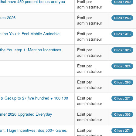
that have 450 percent bonus and you
Écrit par
Clics : 289
administrateur
ules 2026
Écrit par
Clics : 263
administrateur
tion You 1: Feel Mobile-Amicable
Écrit par
Clics : 416
administrateur
he You step 1: Mention Incentives,
Écrit par
Clics : 323
administrateur
Écrit par
Clics : 324
administrateur
Écrit par
Clics : 296
administrateur
Get up to $7,five hundred + 100 100
Écrit par
Clics : 274
administrateur
mmer 2026 Upgraded Everyday
Écrit par
Clics : 303
administrateur
nt: Huge Incentives, dos,500+ Game,
Écrit par
Clics : 274
administrateur