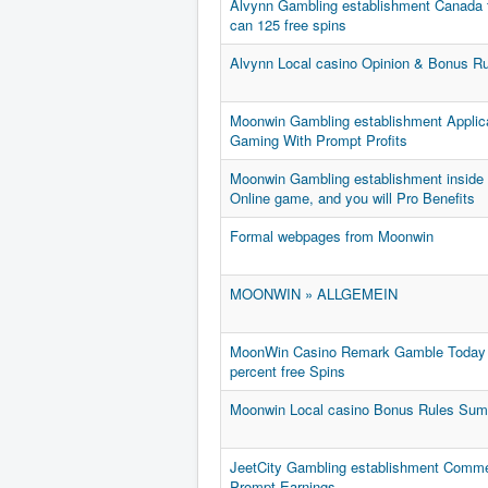
Alvynn Gambling establishment Canada 
can 125 free spins
Alvynn Local casino Opinion & Bonus R
Moonwin Gambling establishment Applica
Gaming With Prompt Profits
Moonwin Gambling establishment inside t
Online game, and you will Pro Benefits
Formal webpages from Moonwin
MOONWIN » ALLGEMEIN
MoonWin Casino Remark Gamble Today & 
percent free Spins
Moonwin Local casino Bonus Rules Su
JeetCity Gambling establishment Comme
Prompt Earnings