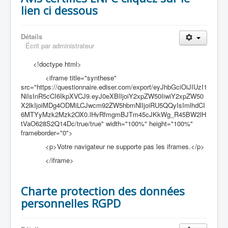
lien ci dessous
Détails
Écrit par
administrateur
<!doctype html>
<iframe title="synthese"
src="https://questionnaire.ediser.com/export/eyJhbGciOiJIUzI1
NiIsInR5cCI6IkpXVCJ9.eyJ0eXBlIjoiY2xpZW50IiwiY2xpZW50
X2lkIjoiMDg4ODMiLCJwcm92ZW5hbmNlIjoiRU5QQyIsImlhdCI
6MTYyMzk2Mzk2OX0.lHvRfmgmBJTm45cJKkWg_R45BW2lH
tVaO628S2Q14Dc/true/true" width="100%" height="100%"
frameborder="0">
<p>Votre navigateur ne supporte pas les iframes.</p>
</iframe>
Charte protection des données
personnelles RGPD