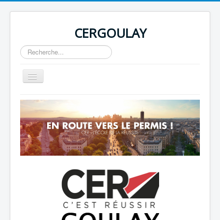
CERGOULAY
Rechercher
Basculer
la
navigation
Home
About
Author Login