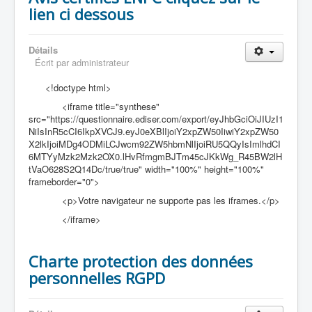
lien ci dessous
Détails
Écrit par
administrateur
<!doctype html>
<iframe title="synthese"
src="https://questionnaire.ediser.com/export/eyJhbGciOiJIUzI1
NiIsInR5cCI6IkpXVCJ9.eyJ0eXBlIjoiY2xpZW50IiwiY2xpZW50
X2lkIjoiMDg4ODMiLCJwcm92ZW5hbmNlIjoiRU5QQyIsImlhdCI
6MTYyMzk2Mzk2OX0.lHvRfmgmBJTm45cJKkWg_R45BW2lH
tVaO628S2Q14Dc/true/true" width="100%" height="100%"
frameborder="0">
<p>Votre navigateur ne supporte pas les iframes.</p>
</iframe>
Charte protection des données
personnelles RGPD