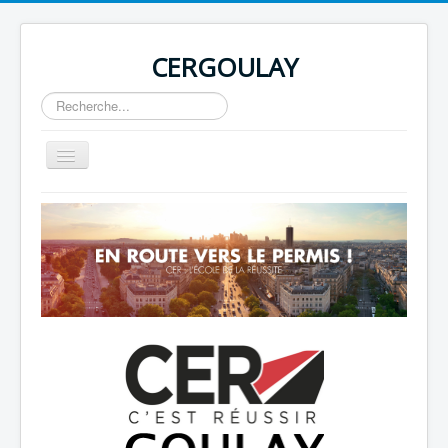
CERGOULAY
Rechercher
Basculer
la
navigation
Home
About
Author Login