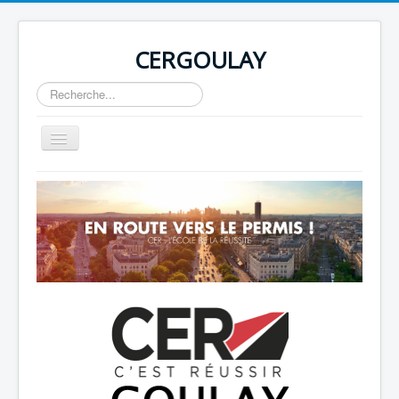
CERGOULAY
Rechercher
Basculer
la
navigation
Home
About
Author Login