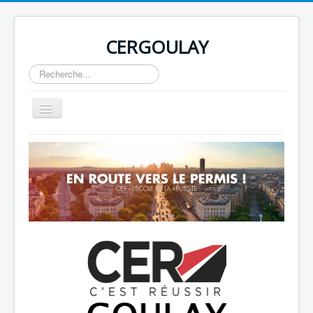
CERGOULAY
Rechercher
Basculer
la
navigation
Home
About
Author Login